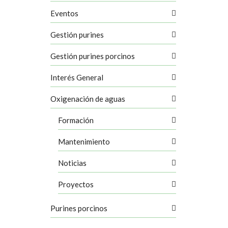
Eventos
Gestión purines
Gestión purines porcinos
Interés General
Oxigenación de aguas
Formación
inalopó y
Mantenimiento
o Vinalopó
ediación y
Noticias
Proyectos
f
,
campos de
Purines porcinos