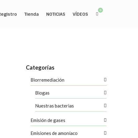
0
Registro
Tienda
NOTICIAS
VÍDEOS
Categorías
Biorremediación
Biogas
 ambiente
 aireación
Nuestras bacterias
étodos de
Emisión de gases
f
,
campos de
Emisiones de amoníaco