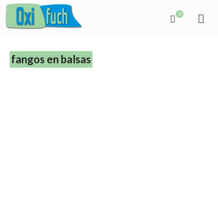
0
fangos en balsas
Ley de residuos 07/2022. ¿Y ahora que
hago con el fango?