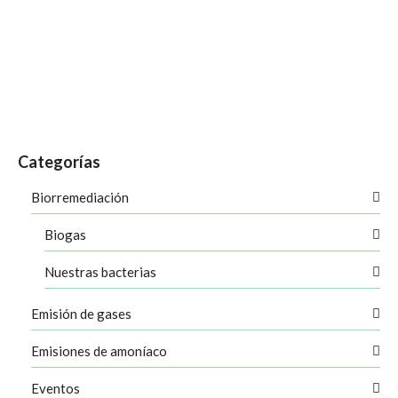
Qué hacer ahora con el fango generado en el fondo. La
creciente preocupación de los mantenedores de balsas
agua
,
aireación de balsas
,
balsas
,
biorremediación de balsas
,
eliminar fangos
,
fangos en
balsas
,
ley 07/2022
,
lodos en balsas
,
tratamientos naturales
Categorías
Biorremediación
Biogas
Nuestras bacterias
Emisión de gases
Emisiones de amoníaco
Eventos