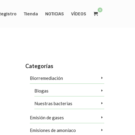
0
Registro
Tienda
NOTICIAS
VÍDEOS
Categorías
Biorremediación
 y
Biogas
 eliminar
Nuestras bacterias
ológica y
ales como
Emisión de gases
 más
Emisiones de amoníaco