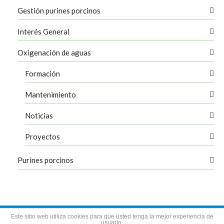
Gestión purines porcinos
Interés General
Oxigenación de aguas
Formación
Mantenimiento
Noticias
Proyectos
Purines porcinos
Aviso legal
Política de privacidad
Política de cookies
Este sitio web utiliza cookies para que usted tenga la mejor experiencia de
usuario.