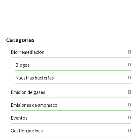
agrícola en España. El …
Leer más
actualidad
,
Aguas Regeneradas
,
Fenacore
,
formación
,
gestión del agua
,
medioambiente
,
noticias
,
oxifuch
,
Sector Riego
Categorías
Biorremediación
Biogas
Nuestras bacterias
Emisión de gases
Emisiones de amoníaco
Eventos
Gestión purines