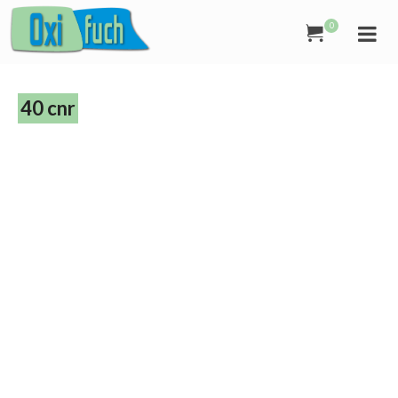
0
40 cnr