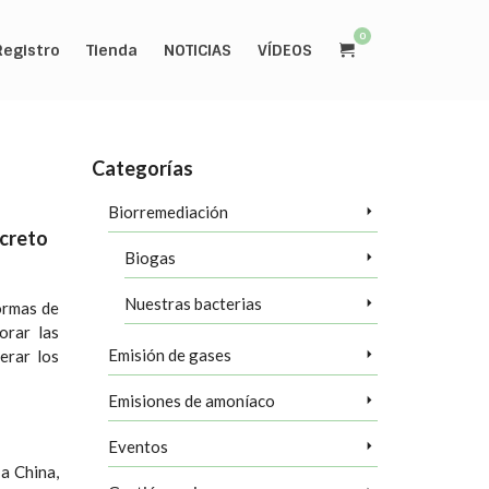
0
Registro
Tienda
NOTICIAS
VÍDEOS
Categorías
Biorremediación
ecreto
Biogas
Nuestras bacterias
ormas de
orar las
Emisión de gases
erar los
Emisiones de amoníaco
Eventos
 a China,