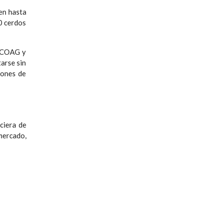
 en hasta
0 cerdos
. COAG y
arse sin
lones de
ciera de
mercado,