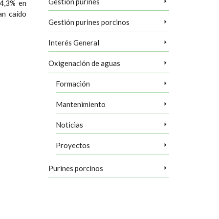
Gestión purines
14,3% en
an caído
Gestión purines porcinos
Interés General
Oxigenación de aguas
Formación
Mantenimiento
Noticias
Proyectos
Purines porcinos