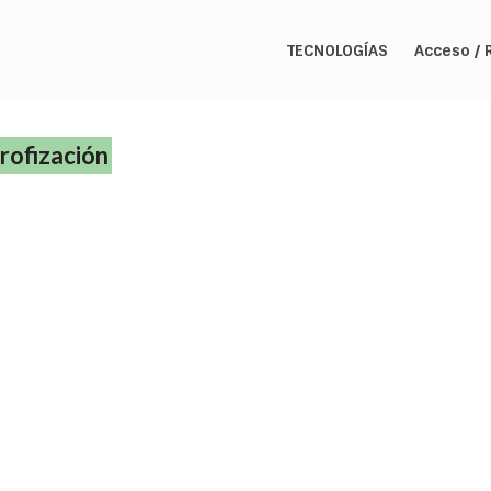
TECNOLOGÍAS
Acceso / 
rofización
Problemas que puede causar la eutrofización
La eutrofización es un problema ambiental que se produce 
ecosistema recibe un aporte excesivo de nutrientes. Esto puede 
serie de problemas en los ecosistemas acuáticos, como la prolif
algas y la muerte de peces. La …
Leer más
bacterias agua
,
calidad agua
,
destruccion ecosistemas
,
eutrofización
,
muerte de peces
,
problem