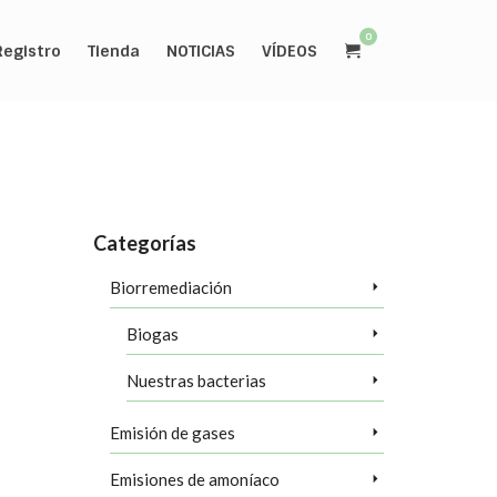
0
Registro
Tienda
NOTICIAS
VÍDEOS
Categorías
Biorremediación
Biogas
cuando un
causar una
Nuestras bacterias
eración de
Emisión de gases
as que puede
Emisiones de amoníaco