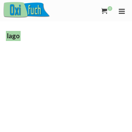
0
lago