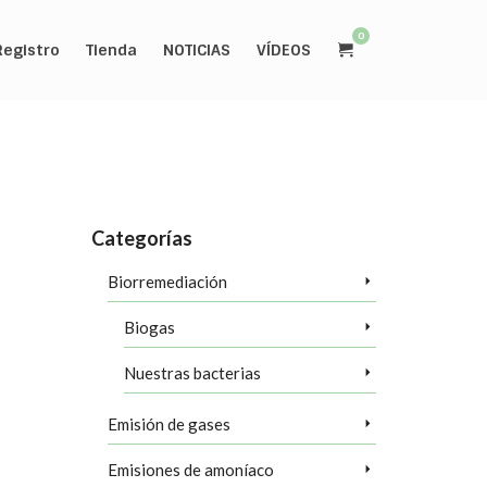
0
Registro
Tienda
NOTICIAS
VÍDEOS
Categorías
Biorremediación
ógica
Biogas
s para la
oceso de
Nuestras bacterias
 el medio
Emisión de gases
inación del
Emisiones de amoníaco