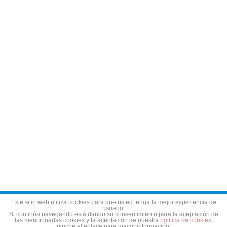
Aviso legal
Política de privacidad
Política de cookies
Este sitio web utiliza cookies para que usted tenga la mejor experiencia de
usuario.
Si continúa navegando está dando su consentimiento para la aceptación de
las mencionadas cookies y la aceptación de nuestra
política de cookies
,
pinche el enlace para mayor información.