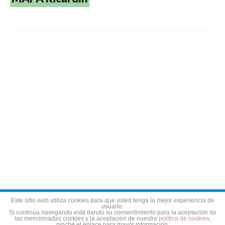
Aviso legal
Política de privacidad
Política de cookies
Este sitio web utiliza cookies para que usted tenga la mejor experiencia de
usuario.
Si continúa navegando está dando su consentimiento para la aceptación de
las mencionadas cookies y la aceptación de nuestra
política de cookies
,
pinche el enlace para mayor información.