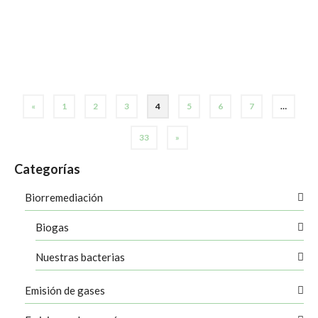
amoníaco de los purines de cerdo almacenados …
Leer más
actualidad
,
balsas de purines
,
emisiones amoniaco
,
emisiones contaminantes
,
estudio
científico
,
formación
,
hipo-purin
,
métodos de tratamiento de purines porcinos
,
oxifuch
,
Valencia
«
1
2
3
4
5
6
7
…
33
»
Categorías
Biorremediación
Biogas
Nuestras bacterias
Emisión de gases