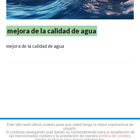
mejora de la calidad de agua
mejora de la calidad de agua
Aviso legal
Política de privacidad
Política de cookies
Este sitio web utiliza cookies para que usted tenga la mejor experiencia de
usuario.
Si continúa navegando está dando su consentimiento para la aceptación de
las mencionadas cookies y la aceptación de nuestra
política de cookies
,
pinche el enlace para mayor información.