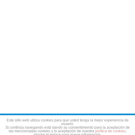
Aviso legal
Política de privacidad
Política de cookies
Este sitio web utiliza cookies para que usted tenga la mejor experiencia de
usuario.
Si continúa navegando está dando su consentimiento para la aceptación de
las mencionadas cookies y la aceptación de nuestra
política de cookies
,
pinche el enlace para mayor información.