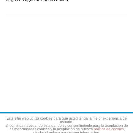
Aviso legal
Política de privacidad
Política de cookies
Este sitio web utiliza cookies para que usted tenga la mejor experiencia de
usuario.
Si continúa navegando está dando su consentimiento para la aceptación de
las mencionadas cookies y la aceptación de nuestra
política de cookies
,
pinche el enlace para mayor información.