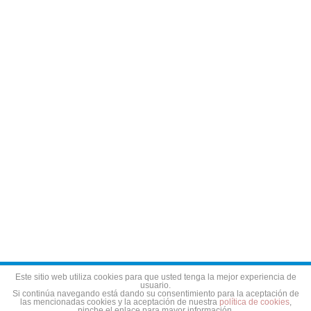
Aviso legal
Política de privacidad
Política de cookies
Este sitio web utiliza cookies para que usted tenga la mejor experiencia de
usuario.
Si continúa navegando está dando su consentimiento para la aceptación de
las mencionadas cookies y la aceptación de nuestra
política de cookies
,
pinche el enlace para mayor información.