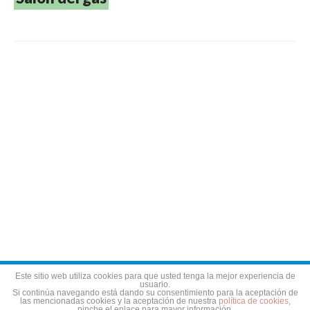
Aviso legal
Política de privacidad
Política de cookies
Este sitio web utiliza cookies para que usted tenga la mejor experiencia de
usuario.
Si continúa navegando está dando su consentimiento para la aceptación de
las mencionadas cookies y la aceptación de nuestra
política de cookies
,
pinche el enlace para mayor información.