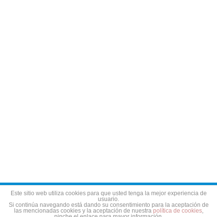
Aviso legal
Política de privacidad
Política de cookies
Este sitio web utiliza cookies para que usted tenga la mejor experiencia de
usuario.
Si continúa navegando está dando su consentimiento para la aceptación de
las mencionadas cookies y la aceptación de nuestra
política de cookies
,
pinche el enlace para mayor información.