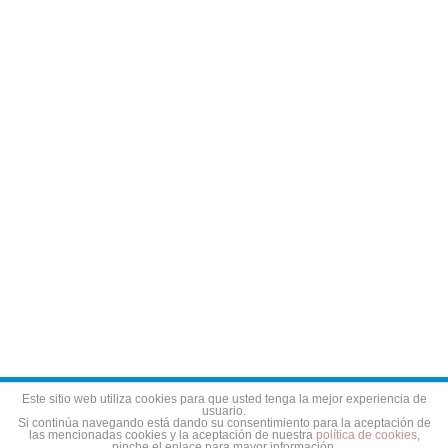
Aviso legal
Política de privacidad
Política de cookies
Este sitio web utiliza cookies para que usted tenga la mejor experiencia de
usuario.
Si continúa navegando está dando su consentimiento para la aceptación de
las mencionadas cookies y la aceptación de nuestra
política de cookies
,
pinche el enlace para mayor información.