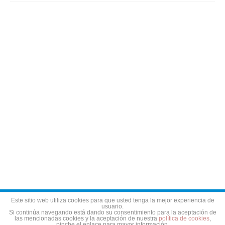
Aviso legal
Política de privacidad
Política de cookies
Este sitio web utiliza cookies para que usted tenga la mejor experiencia de
usuario.
Si continúa navegando está dando su consentimiento para la aceptación de
las mencionadas cookies y la aceptación de nuestra
política de cookies
,
pinche el enlace para mayor información.