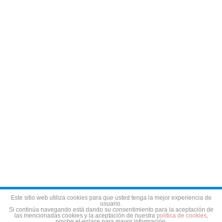
Aviso legal
Política de privacidad
Política de cookies
Este sitio web utiliza cookies para que usted tenga la mejor experiencia de
usuario.
Si continúa navegando está dando su consentimiento para la aceptación de
las mencionadas cookies y la aceptación de nuestra
política de cookies
,
pinche el enlace para mayor información.