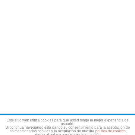
Aviso legal
Política de privacidad
Política de cookies
Este sitio web utiliza cookies para que usted tenga la mejor experiencia de
usuario.
Si continúa navegando está dando su consentimiento para la aceptación de
las mencionadas cookies y la aceptación de nuestra
política de cookies
,
pinche el enlace para mayor información.